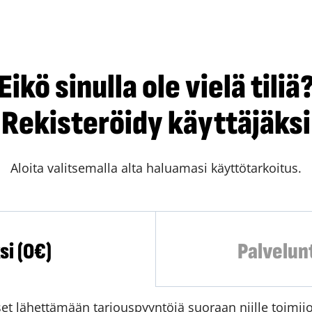
Eikö sinulla ole vielä tiliä
Rekisteröidy käyttäjäksi
Aloita valitsemalla alta haluamasi käyttötarkoitus.
i (0€)
Palvelunt
t lähettämään tarjouspyyntöjä suoraan niille toimijoil