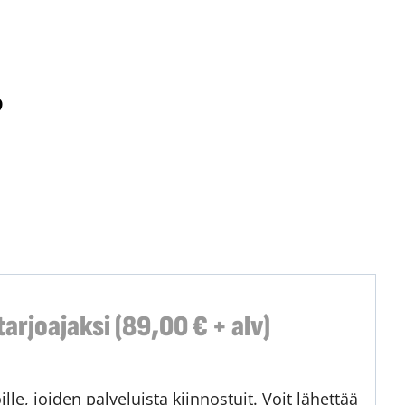
?
arjoajaksi (89,00 € + alv)
le, joiden palveluista kiinnostuit. Voit lähettää