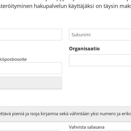
kisteröityminen hakupalvelun käyttäjäksi on täysin mak
S
u
k
Organisaatio
u
n
köpostiosoite
i
m
i
ttävä pieniä ja isoja kirjaimia sekä vähintään yksi numero ja erik
Vahvista salasana