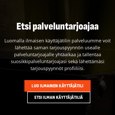
Etsi palveluntarjoajaa
Luomalla ilmaisen käyttäjätilin palveluumme voit
lähettää saman tarjouspyynnön usealle
palveluntarjoajalle yhtäaikaa ja tallentaa
suosikkipalveluntarjoajasi sekä lähettämäsi
tarjouspyynnöt profiiliisi.
LUO ILMAINEN KÄYTTÄJÄTILI
ETSI ILMAN KÄYTTÄJÄTILIÄ