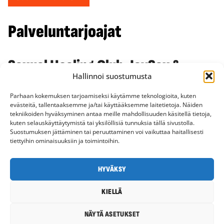
Palveluntarjoajat
Saxual Healing Club, JaySax &
Hallinnoi suostumusta
djRumarasta
Parhaan kokemuksen tarjoamiseksi käytämme teknologioita, kuten
Tarjoan laadukkaita saksofonisti- ja DJ-palveluita
evästeitä, tallentaaksemme ja/tai käyttääksemme laitetietoja. Näiden
tekniikoiden hyväksyminen antaa meille mahdollisuuden käsitellä tietoja,
monenlaisiin tilaisuuksiin, kuten
kuten selauskäyttäytymistä tai yksilöllisiä tunnuksia tällä sivustolla.
yritystapahtumiin, häihin, yksityisjuhliin,
Suostumuksen jättäminen tai peruuttaminen voi vaikuttaa haitallisesti
tiettyihin ominaisuuksiin ja toimintoihin.
festivaaleille, pihajuhliin ja muihin
juhlatilaisuuksiin. Tutut kapp...
HYVÄKSY
TUTUSTU LISÄÄ
PYYDÄ TARJOUS
KIELLÄ
NÄYTÄ ASETUKSET