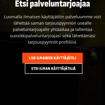
Etsi palveluntarjoajaa
Luomalla ilmaisen käyttäjätilin palveluumme voit
lähettää saman tarjouspyynnön usealle
palveluntarjoajalle yhtäaikaa ja tallentaa
suosikkipalveluntarjoajasi sekä lähettämäsi
tarjouspyynnöt profiiliisi.
LUO ILMAINEN KÄYTTÄJÄTILI
ETSI ILMAN KÄYTTÄJÄTILIÄ