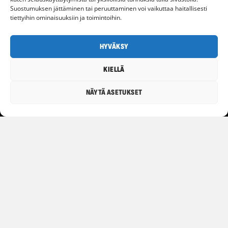
Suostumuksen jättäminen tai peruuttaminen voi vaikuttaa haitallisesti
tiettyihin ominaisuuksiin ja toimintoihin.
HYVÄKSY
KIELLÄ
NÄYTÄ ASETUKSET
Trillagora
info@trillagora.com
ETSI PALVELUNTARJOAJAA
UKK