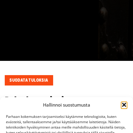
SUODATA TULOKSIA
Palveluntarjoajat
Hallinnoi suostumusta
Parhaan kokemuksen tarjoamiseksi käytämme teknologioita, kuten
Palveluntarjojia ei löytynyt.
evästeitä, tallentaaksemme ja/tai käyttääksemme laitetietoja. Näiden
tekniikoiden hyväksyminen antaa meille mahdollisuuden käsitellä tietoja,
kuten selauskäyttäytymistä tai yksilöllisiä tunnuksia tällä sivustolla.