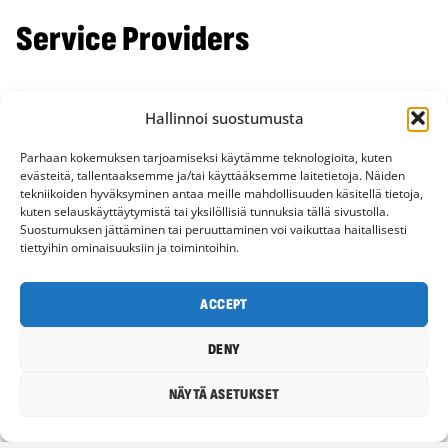
Service Providers
Eszter Aerial
Hallinnoi suostumusta
I am a circus artist, and my main disciplines are
Parhaan kokemuksen tarjoamiseksi käytämme teknologioita, kuten
the aerial hoop, silks, and the trapeze. I offer
evästeitä, tallentaaksemme ja/tai käyttääksemme laitetietoja. Näiden
tekniikoiden hyväksyminen antaa meille mahdollisuuden käsitellä tietoja,
performances ranging from 5 to 15 minutes in
kuten selauskäyttäytymistä tai yksilöllisiä tunnuksia tällä sivustolla.
length, suitable for both indoor and outdoor
Suostumuksen jättäminen tai peruuttaminen voi vaikuttaa haitallisesti
tiettyihin ominaisuuksiin ja toimintoihin.
events. I ...
LEARN MORE
ADD TO QUOTE REQUEST
ACCEPT
DENY
NÄYTÄ ASETUKSET